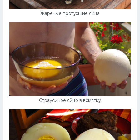
Жареные протухшие яйца
Страусиное яйцо в всмятку