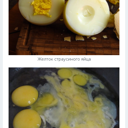
Желток страусиного яйца