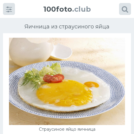
100foto
.club
Яичница из страусиного яйца
Категории
картинок
Супы
Мясные блюда
Печенье
Салат
Страусиное яйцо яичница
Выпечка