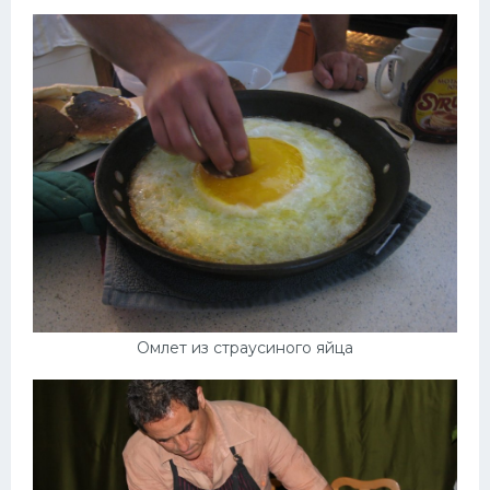
Десерт
Напитки
Дизайн комнаты
Омлет из страусиного яйца