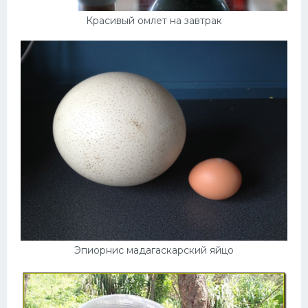
Красивый омлет на завтрак
Эпиорнис мадагаскарский яйцо