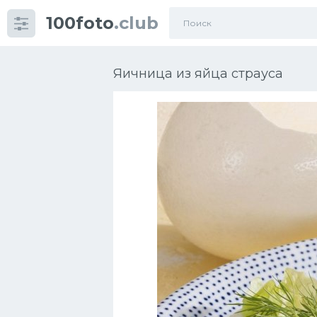
100foto
.club
Категории
картинок
Яичница из яйца страуса
Супы
Мясные блюда
Печенье
Салат
Выпечка
Десерт
Напитки
Дизайн комнаты