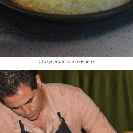
Страусиное яйцо яичница