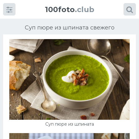
100foto
.club
Суп пюре из шпината свежего
Категории
картинок
Супы
Мясные блюда
Печенье
Суп пюре из шпината
Салат
Выпечка