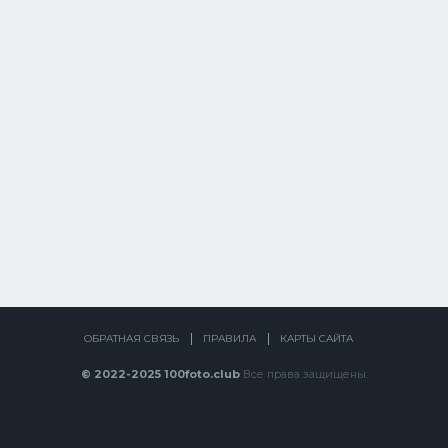
ОБРАТНАЯ СВЯЗЬ
ПРАВИЛА
КАРТЫ САЙТА
© 2022-2025 100foto.club
Все права защищены.