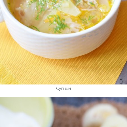
Суп щи