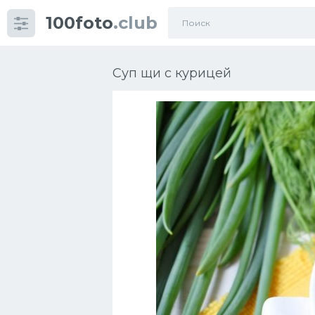
100foto
.club
Категории
картинок
Суп щи с курицей
Супы
Мясные блюда
Печенье
Салат
Выпечка
Десерт
Напитки
Дизайн комнаты