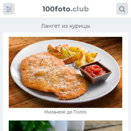
100foto
.club
Лангет из курицы
Категории
картинок
Супы
Мясные блюда
Печенье
Миланезе де Полло
Салат
Выпечка