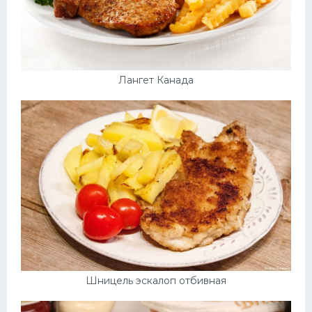
Лангет Канада
Шницель эскалоп отбивная