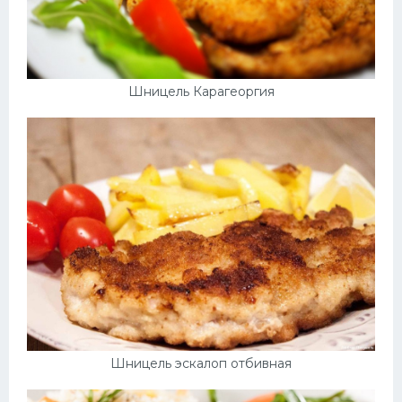
Шницель Карагеоргия
Шницель эскалоп отбивная