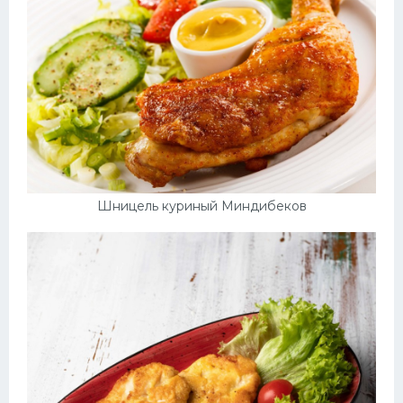
Шницель куриный Миндибеков