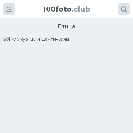
100foto
.club
Птица
Категории
картинок
Супы
Мясные блюда
Печенье
Салат
Выпечка