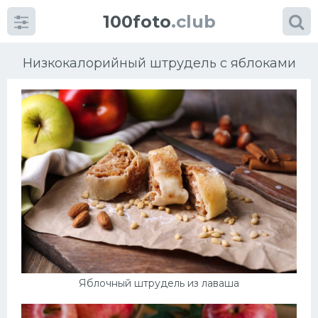
100foto
.club
Низкокалорийный штрудель с яблоками
Категории
картинок
Супы
Мясные блюда
Печенье
Яблочный штрудель из лаваша
Салат
Выпечка