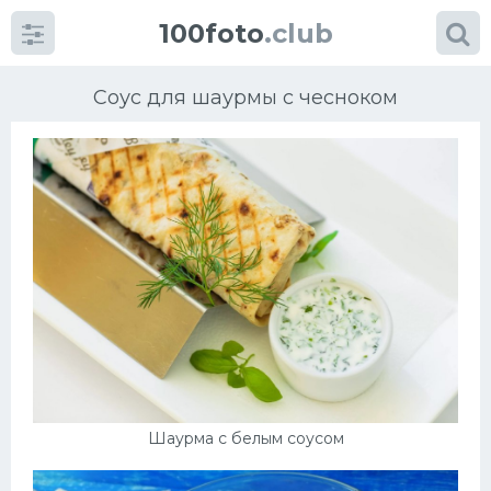
100foto
.club
Соус для шаурмы с чесноком
Категории
картинок
Супы
Мясные блюда
Печенье
Шаурма с белым соусом
Салат
Выпечка