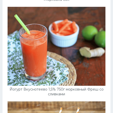
Йогурт Вкуснотеево 1,5% 750г морковный Фреш со
сливками