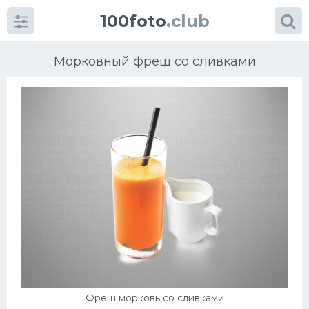
100foto
.club
Морковный фреш со сливками
Категории
картинок
Супы
Мясные блюда
Печенье
Салат
Фреш морковь со сливками
Выпечка