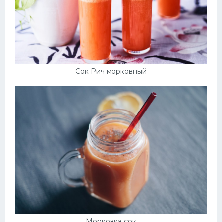
Сок Рич морковный
Морковка сок