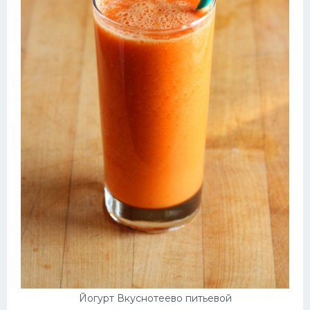
Йогурт Вкуснотеево питьевой