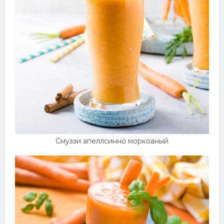
Смуззи апеллсинно моркоаный