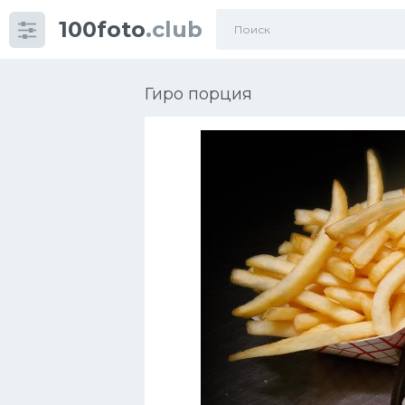
100foto
.club
Категории
картинок
Гиро порция
Супы
Мясные блюда
Печенье
Салат
Выпечка
Десерт
Напитки
Дизайн комнаты