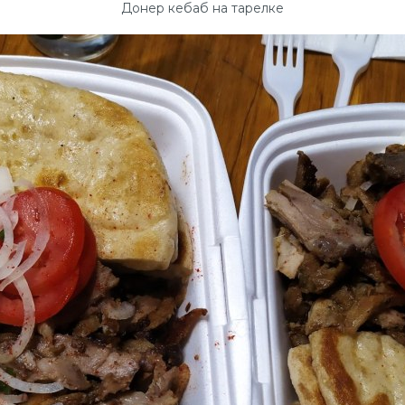
Донер кебаб на тарелке