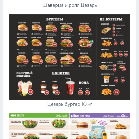
Шаверма и ролл Цезарь
Цезарь бургер Кинг