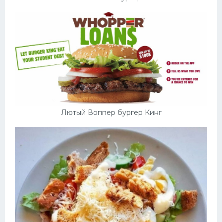
Лютый Воппер бургер Кинг