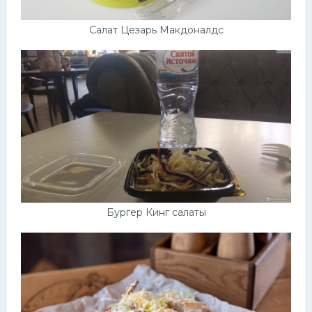
Салат Цезарь Макдоналдс
Бургер Кинг салаты