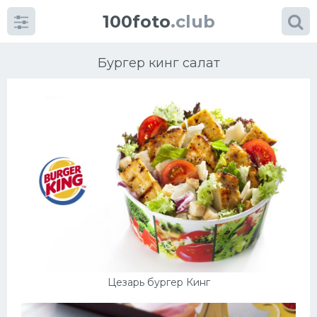
100foto
.club
Бургер кинг салат
Категории
картинок
Супы
Мясные блюда
Печенье
Цезарь бургер Кинг
Салат
Выпечка