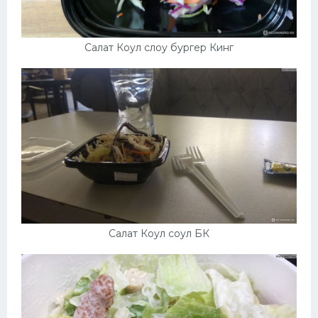
Салат Коул слоу бургер Кинг
Салат Коул соул БК