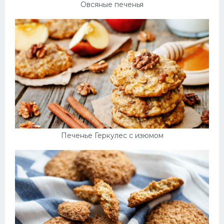
Овсяные печенья
Печенье Геркулес с изюмом