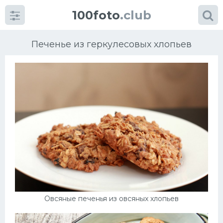
100foto
.club
Печенье из геркулесовых хлопьев
Категории
картинок
Супы
Мясные блюда
Печенье
Овсяные печенья из овсяных хлопьев
Салат
Выпечка