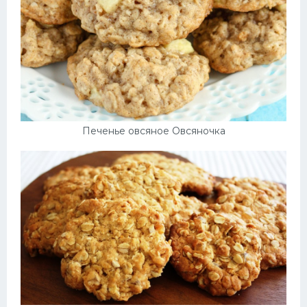
Печенье овсяное Овсяночка