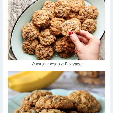
Десерт
Напитки
Дизайн комнаты
Овсяное печенье Геркулес