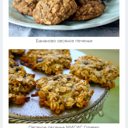
Бананово овсяное печенье
Овсяное песенье МИСИС Оливер