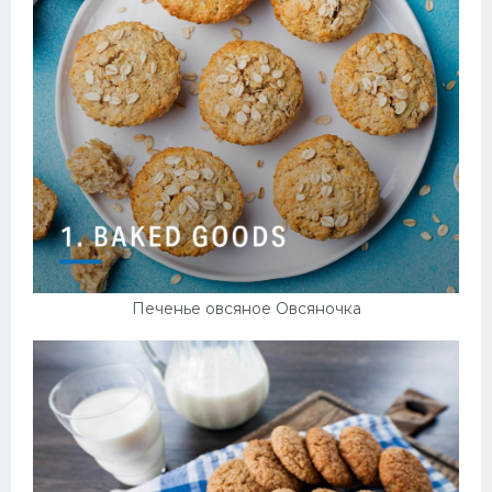
Печенье овсяное Овсяночка