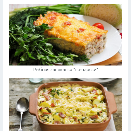
Десерт
Напитки
Дизайн комнаты
Рыбная запеканка "по-царски"