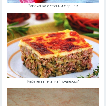
Запеканка с мясным фаршем
Рыбная запеканка "по-царски"