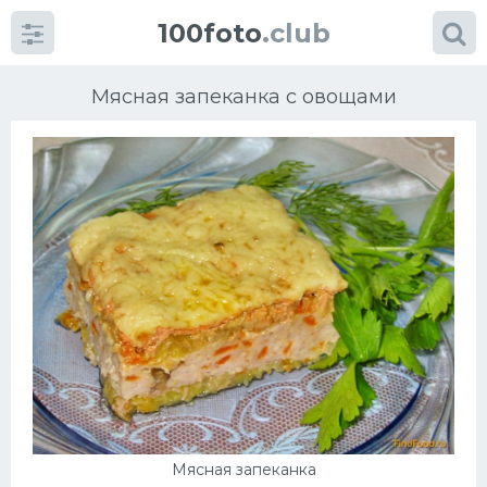
100foto
.club
Мясная запеканка с овощами
Категории
картинок
Супы
Мясные блюда
Печенье
Салат
Мясная запеканка
Выпечка