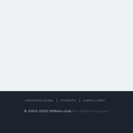
ОБРАТНАЯ СВЯЗЬ
ПРАВИЛА
КАРТЫ САЙТА
© 2022-2025 100foto.club
Все права защищены.