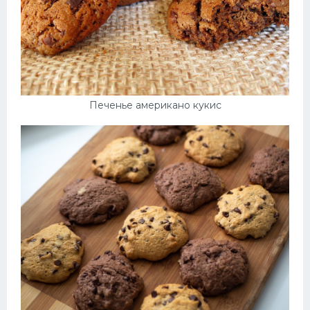
Печенье американо кукис