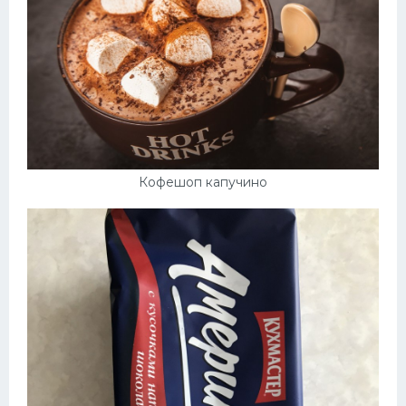
Кофешоп капучино