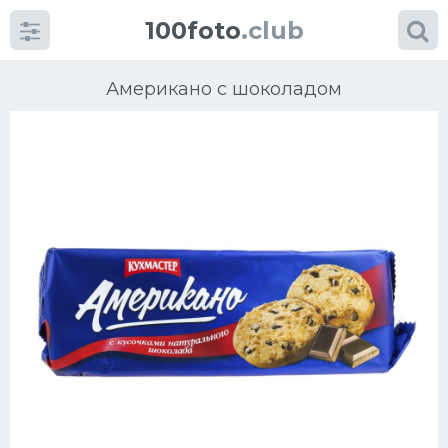
100foto
.club
Американо с шоколадом
Категории
картинок
Супы
Мясные блюда
Печенье
Салат
Выпечка