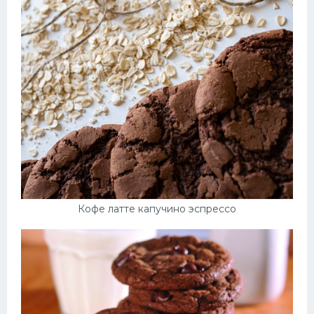
Кофе латте капучино эспрессо