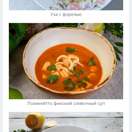
Уха с форелью
Лохикейтто финский сливочный суп