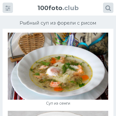
100foto
.club
Рыбный суп из форели с рисом
Категории
картинок
Супы
Мясные блюда
Печенье
Суп из семги
Салат
Выпечка