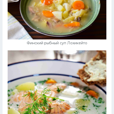
Финский рыбный суп Лохикейто