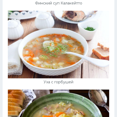
Финский суп Калакейтто
Уха с горбушей