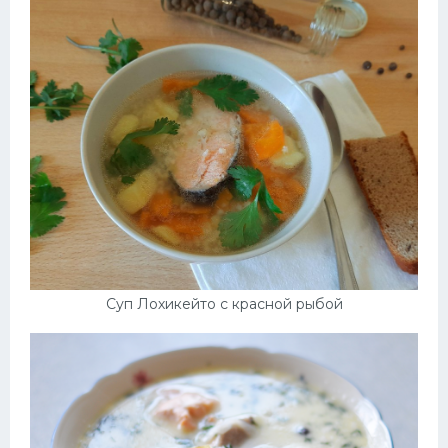
Суп Лохикейто с красной рыбой