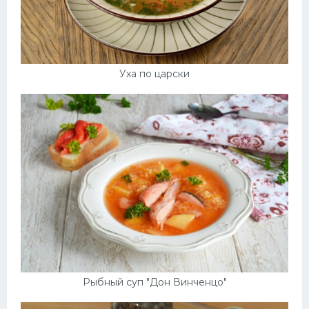
Уха по царски
Рыбный суп "Дон Винченцо"