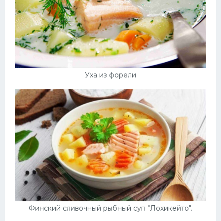
Уха из форели
Финский сливочный рыбный суп "Лохикейто".