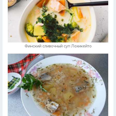
Финский сливочный суп Лохикейто