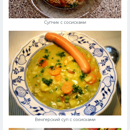
Супчик с сосисками
Венгерский суп с сосисками