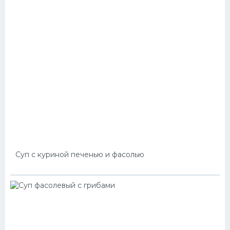
Суп с куриной печенью и фасолью