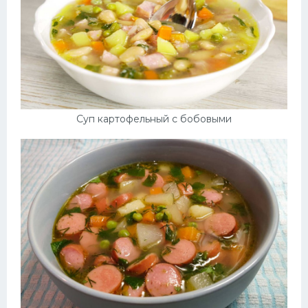
Суп картофельный с бобовыми