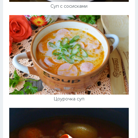
Суп с сосисками
Цоурочка суп