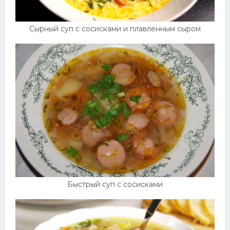
Сырный суп с сосисками и плавленным сыром
Быстрый суп с сосисками