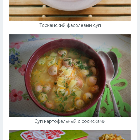
Десерт
Напитки
Тосканский фасолевый суп
Дизайн комнаты
Суп картофельный с сосисками