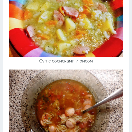
Суп с сосисками и рисом