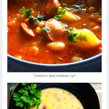
Томатно-фасолевый суп