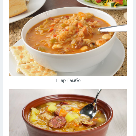
Шар Гамбо