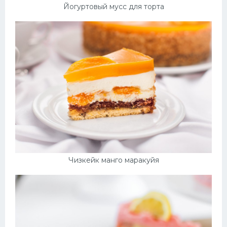
Йогуртовый мусс для торта
Чизкейк манго маракуйя