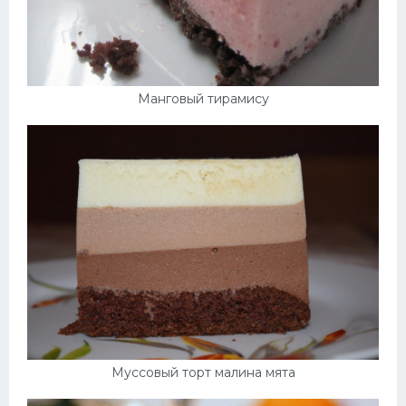
Манговый тирамису
Муссовый торт малина мята