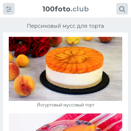
100foto
.club
Персиковый мусс для торта
Категории
картинок
Супы
Мясные блюда
Йогуртовый муссовый торт
Печенье
Салат
Выпечка