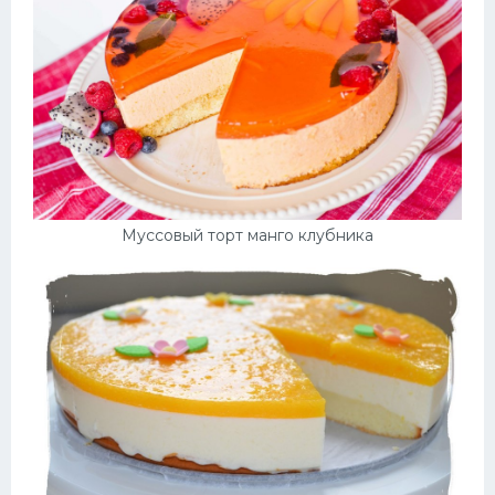
Десерт
Напитки
Дизайн комнаты
Муссовый торт манго клубника