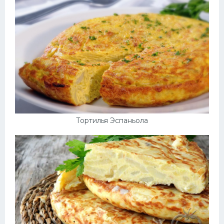
Десерт
Напитки
Дизайн комнаты
Тортилья Эспаньола