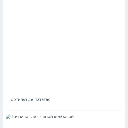
Тортилья де пататас