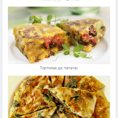
Тортилья де пататас