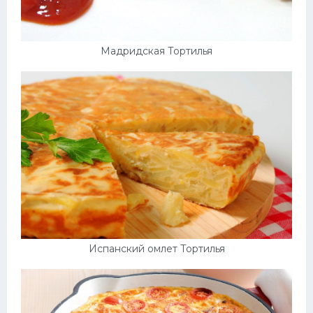
Мадридская Тортилья
Испанский омлет Тортилья