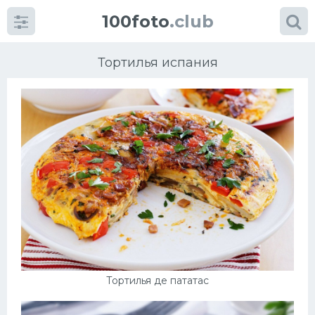
100foto
.club
Тортилья испания
Категории
картинок
Супы
Мясные блюда
Печенье
Тортилья де пататас
Салат
Выпечка