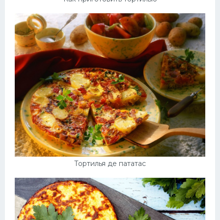
Тортилья де пататас