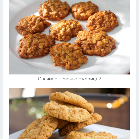
Десерт
Напитки
Дизайн комнаты
Овсяное печенье с корицей