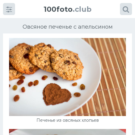
100foto
.club
Овсяное печенье с апельсином
Категории
картинок
Супы
Мясные блюда
Печенье
Печенье из овсяных хлопьев
Салат
Выпечка