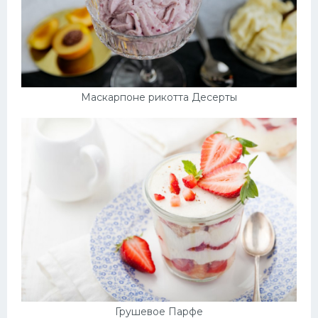
Маскарпоне рикотта Десерты
Грушевое Парфе