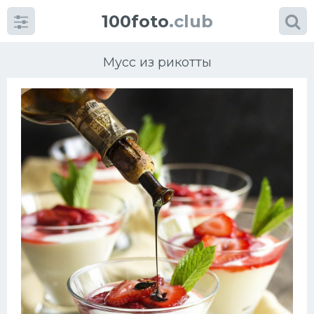
100foto
.club
Мусс из рикотты
Категории
картинок
Супы
Мясные блюда
Печенье
Салат
Выпечка