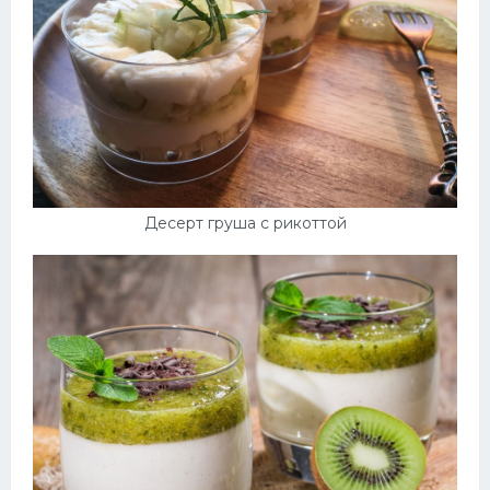
Десерт груша с рикоттой