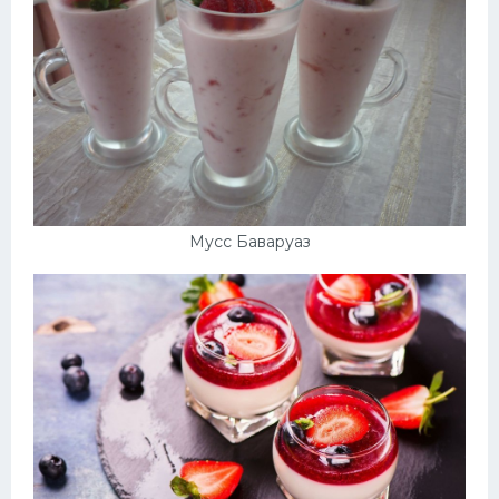
Мусс Баваруаз