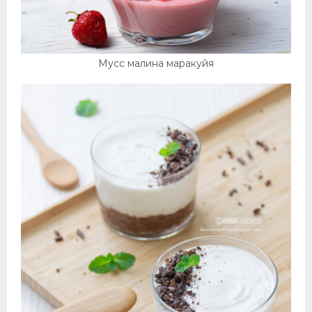
Мусс малина маракуйя