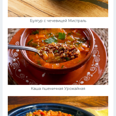
Булгур с чечевицей Мистраль
Каша пшеничная Урожайная