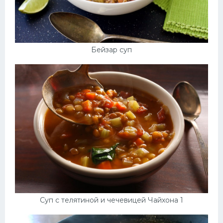
Бейзар суп
Суп с телятиной и чечевицей Чайхона 1