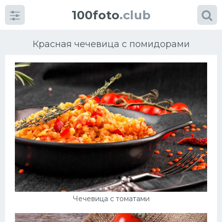
100foto
.club
Красная чечевица с помидорами
Категории
картинок
Супы
Мясные блюда
Печенье
Чечевица с томатами
Салат
Выпечка