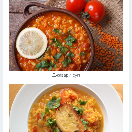
Десерт
Напитки
Дизайн комнаты
Джавари суп