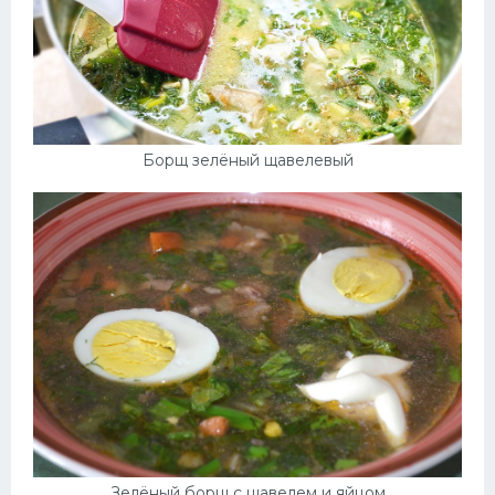
Борщ зелёный щавелевый
Зелёный борщ с щавелем и яйцом