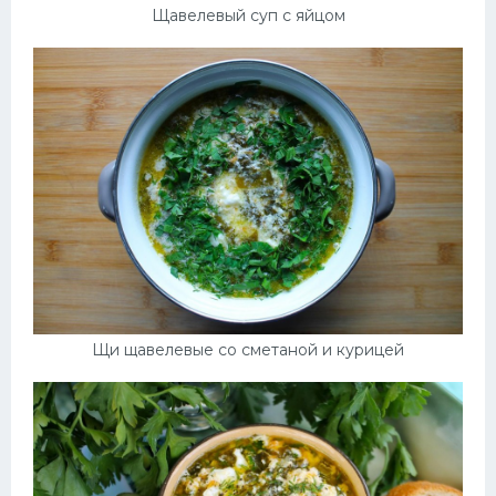
Щавелевый суп с яйцом
Щи щавелевые со сметаной и курицей