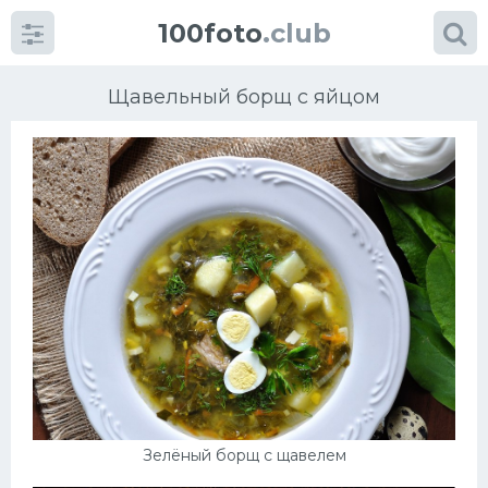
100foto
.club
Щавельный борщ с яйцом
Категории
картинок
Супы
Мясные блюда
Печенье
Салат
Зелёный борщ с щавелем
Выпечка