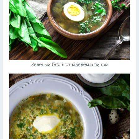
Зелёный борщ с щавелем и яйцом