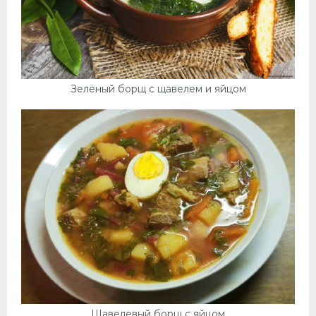
Зелёный борщ с щавелем и яйцом
Щавелевый борщ с яйцом