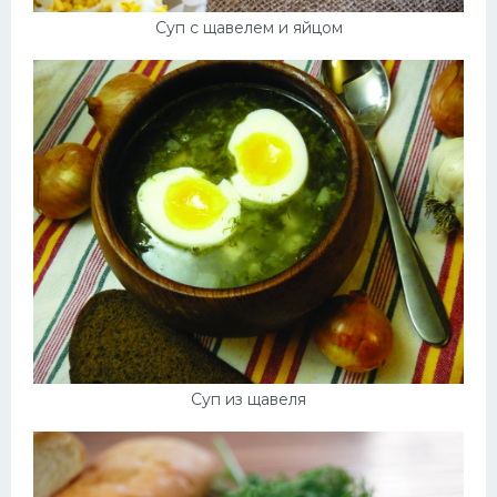
Суп с щавелем и яйцом
Суп из щавеля