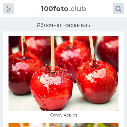
100foto
.club
Яблочная карамель
Категории
картинок
Супы
Мясные блюда
Печенье
Candy Apples
Салат
Выпечка