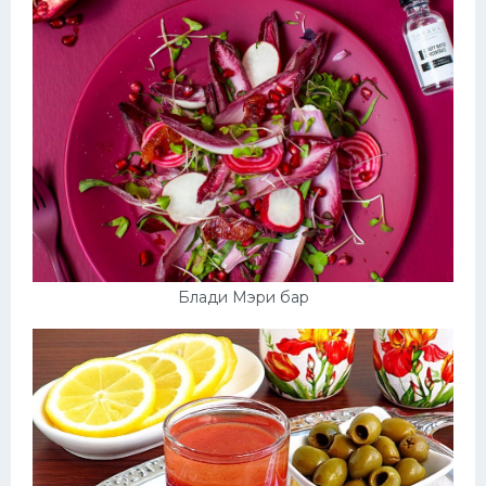
Блади Мэри бар