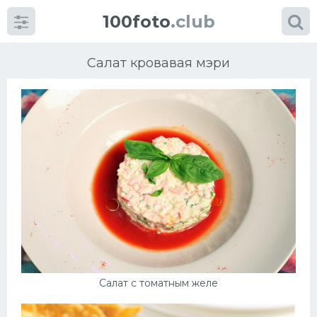
100foto
.club
Салат кровавая мэри
Категории
картинок
Супы
Мясные блюда
Печенье
Салат с томатным желе
Салат
Выпечка