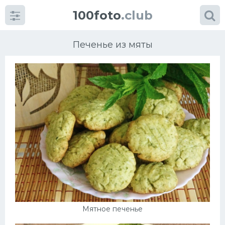
100foto
.club
Печенье из мяты
Категории
картинок
Супы
Мясные блюда
Печенье
Салат
Мятное печенье
Выпечка