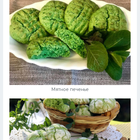
Десерт
Напитки
Дизайн комнаты
Мятное печенье