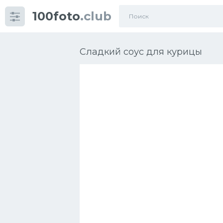
100foto
.club
Категории
картинок
Сладкий соус для курицы
Супы
Мясные блюда
Печенье
Салат
Выпечка
Десерт
Напитки
Дизайн комнаты