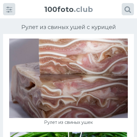
100foto
.club
Рулет из свиных ушей с курицей
Категории
картинок
Супы
Мясные блюда
Печенье
Рулет из свиных ушек
Салат
Выпечка