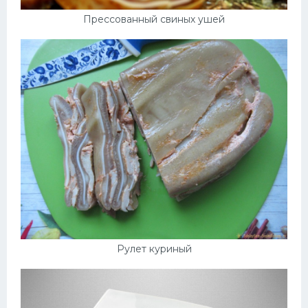
Прессованный свиных ушей
Рулет куриный