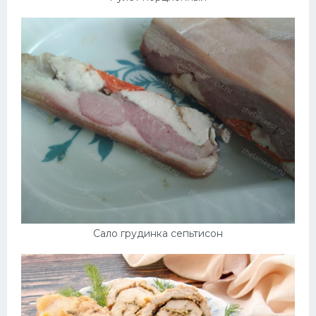
Сало грудинка сепьтисон