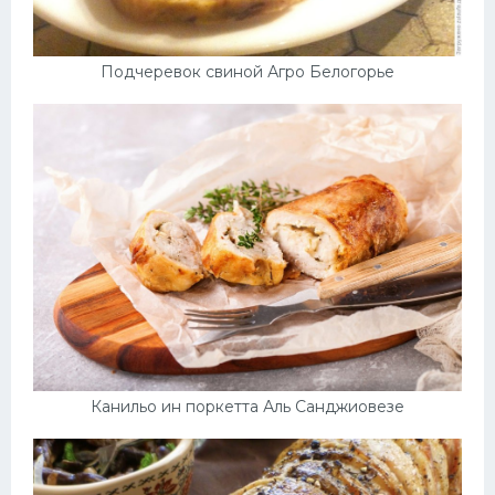
Подчеревок свиной Агро Белогорье
Канильо ин поркетта Аль Санджиовезе