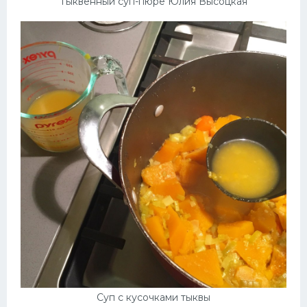
Тыквенный суп-пюре Юлия Высоцкая
Десерт
Напитки
Дизайн комнаты
Суп с кусочками тыквы