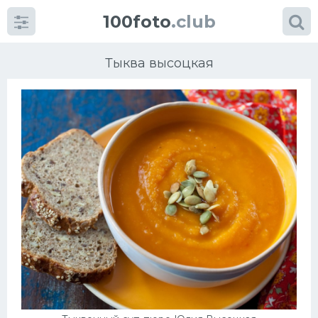
100foto
.club
Тыква высоцкая
Категории
картинок
Супы
Мясные блюда
Печенье
Салат
Выпечка