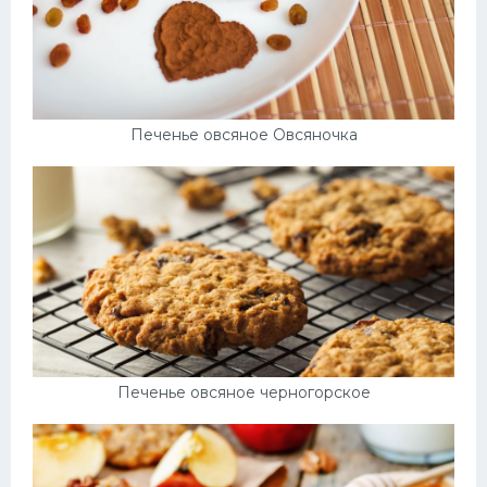
Печенье овсяное Овсяночка
Печенье овсяное черногорское