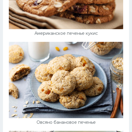
Американское печенье кукис
Овсяно банановое печенье