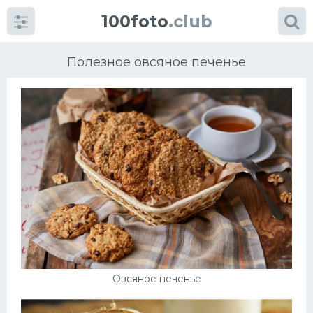
100foto
.club
Полезное овсяное печенье
Категории
картинок
Супы
Мясные блюда
Печенье
Овсяное печенье
Салат
Выпечка