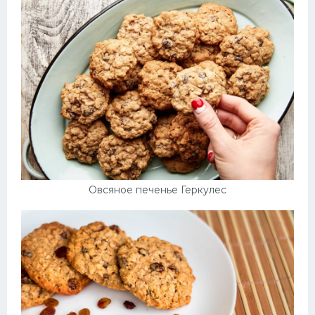
Овсяное печенье Геркулес