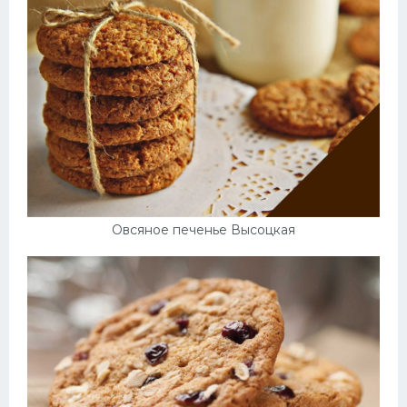
Десерт
Напитки
Дизайн комнаты
Овсяное печенье Высоцкая