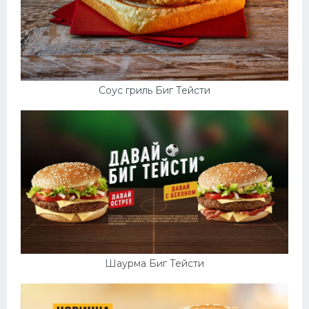
Соус гриль Биг Тейсти
Шаурма Биг Тейсти