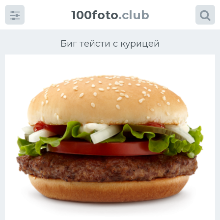
100foto
.club
Биг тейсти с курицей
Категории
картинок
Супы
Мясные блюда
Печенье
Салат
Выпечка