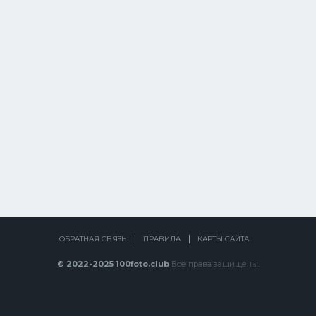
ОБРАТНАЯ СВЯЗЬ
ПРАВИЛА
КАРТЫ САЙТА
© 2022-2025 100foto.club
Все права защищены.