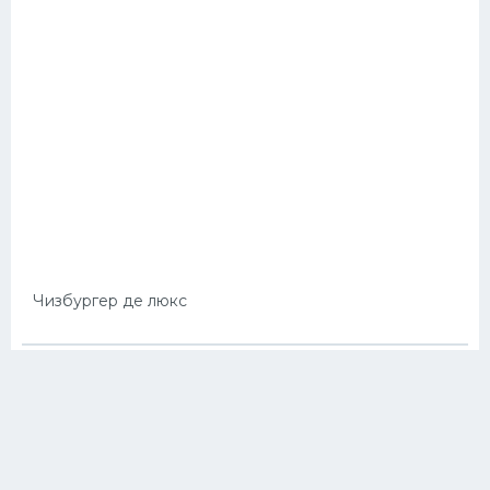
Чизбургер де люкс