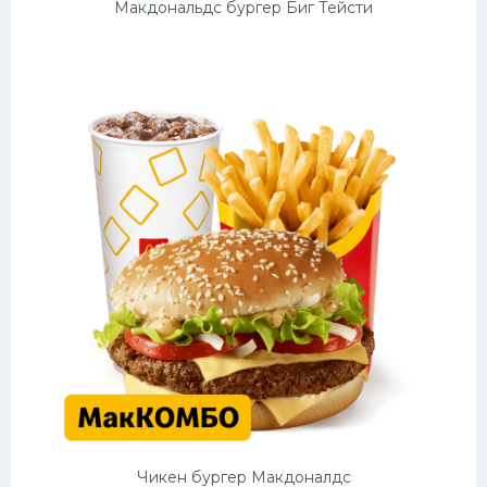
Макдональдс бургер Биг Тейсти
Десерт
Напитки
Дизайн комнаты
Чикен бургер Макдоналдс