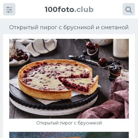
100foto
.club
Открытый пирог с брусникой и сметаной
Категории
картинок
Супы
Мясные блюда
Печенье
Открытый пирог с брусникой
Салат
Выпечка