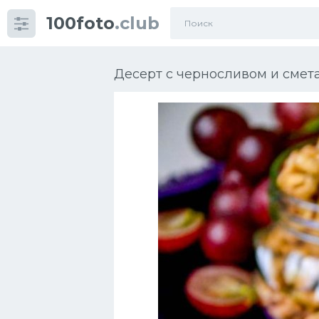
100foto
.club
Категории
картинок
Десерт с черносливом и смет
Супы
Мясные блюда
Печенье
Салат
Выпечка
Десерт
Напитки
Дизайн комнаты