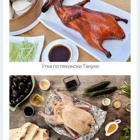
Десерт
Напитки
Дизайн комнаты
Утка по пекински Тануки