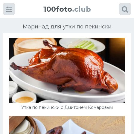
100foto
.club
Маринад для утки по пекински
Категории
картинок
Супы
Мясные блюда
Утка по пекински с Дмитрием Комаровым
Печенье
Салат
Выпечка