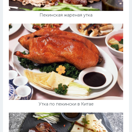
Пекинская жареная утка
Утка по пекински в Китае