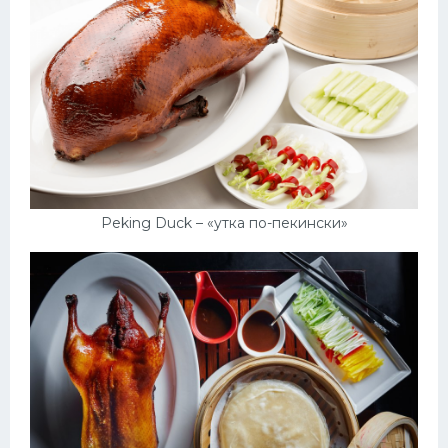
Peking Duck – «утка по-пекински»