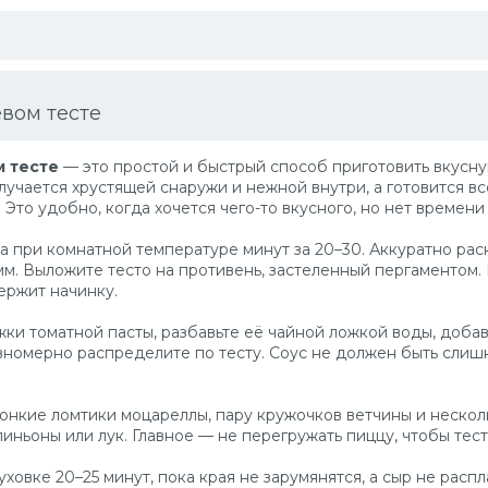
вом тесте
 тесте
— это простой и быстрый способ приготовить вкусн
учается хрустящей снаружи и нежной внутри, а готовится вс
 Это удобно, когда хочется чего-то вкусного, но нет времени 
а при комнатной температуре минут за 20–30. Аккуратно раск
мм. Выложите тесто на противень, застеленный пергаментом.
ержит начинку.
жки томатной пасты, разбавьте её чайной ложкой воды, доба
номерно распределите по тесту. Соус не должен быть слиш
 тонкие ломтики моцареллы, пару кружочков ветчины и неско
ньоны или лук. Главное — не перегружать пиццу, чтобы тест
ховке 20–25 минут, пока края не зарумянятся, а сыр не расп