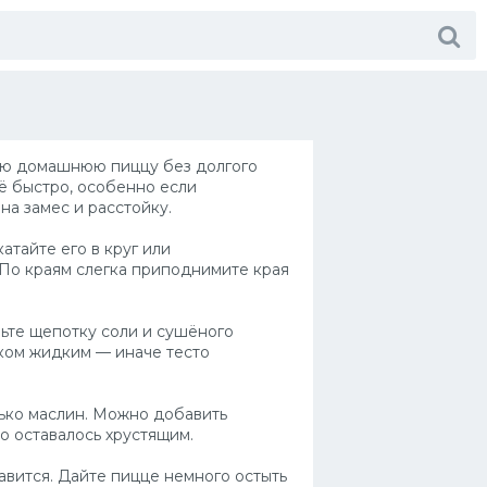
ую домашнюю пиццу без долгого
ё быстро, особенно если
на замес и расстойку.
атайте его в круг или
 По краям слегка приподнимите края
вьте щепотку соли и сушёного
ком жидким — иначе тесто
лько маслин. Можно добавить
о оставалось хрустящим.
лавится. Дайте пицце немного остыть