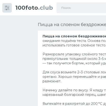
100foto
.club
Категории
картинок
Пицца на слоеном бездрожже
Супы
Пицца на слоеном бездрожжевом
ожидания подъёма теста. Основа пол
Мясные блюда
использовать готовое слоёное тесто.
Печенье
Разморозьте упаковку слоёного тест
Салат
прямоугольник толщиной около 3–5 
— так получится бортик, который уд
Выпечка
Для соуса возьмите 2–3 столовые ло
Десерт
орегано. Хорошо перемешайте и рав
размокнет.
Напитки
Начинку делайте по вкусу. Я кладу
Дизайн комнаты
нарезанный болгарский перец, шампи
Выпекайте в разогретой до 200 °C ду