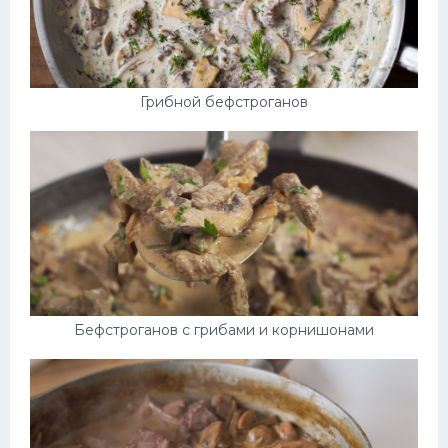
Грибной бефстроганов
Бефстроганов с грибами и корнишонами