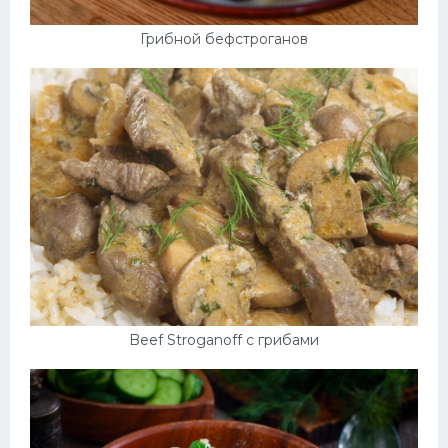
Грибной бефстроганов
Beef Stroganoff с грибами