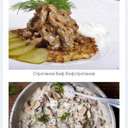
Строганов биф бефстроганов