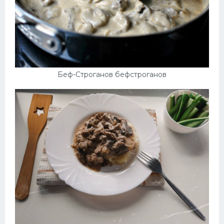
Беф-Строганов бефстроганов