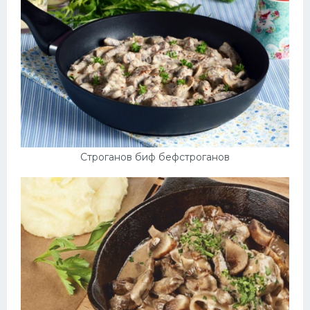
Десерт
Напитки
Дизайн комнаты
Строганов биф бефстроганов