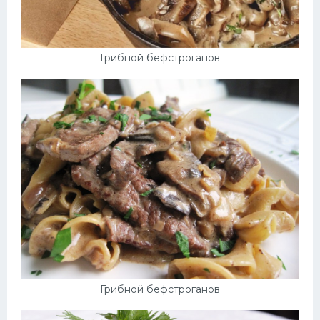
Грибной бефстроганов
Грибной бефстроганов