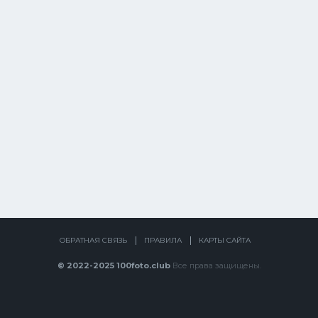
ОБРАТНАЯ СВЯЗЬ
ПРАВИЛА
КАРТЫ САЙТА
© 2022-2025 100foto.club
Все права защищены.