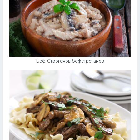
Беф-Строганов бефстроганов