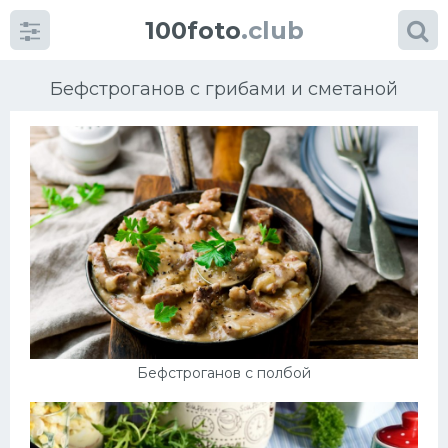
100foto
.club
Бефстроганов с грибами и сметаной
Категории
картинок
Супы
Мясные блюда
Бефстроганов с полбой
Печенье
Салат
Выпечка