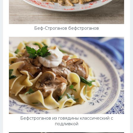
Беф-Строганов бефстроганов
Бефстроганов из говядины классический с
подливкой