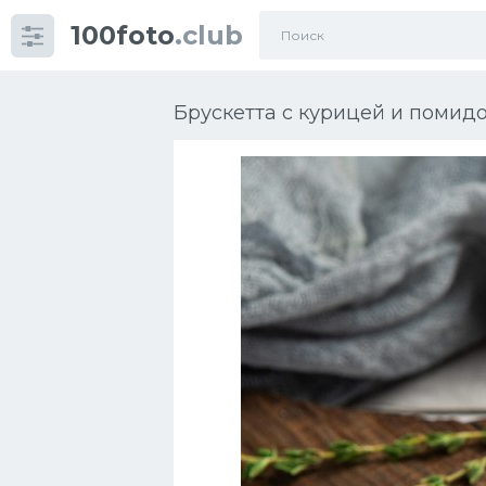
100foto
.club
Категории
картинок
Брускетта с курицей и помид
Супы
Мясные блюда
Печенье
Салат
Выпечка
Десерт
Напитки
Дизайн комнаты