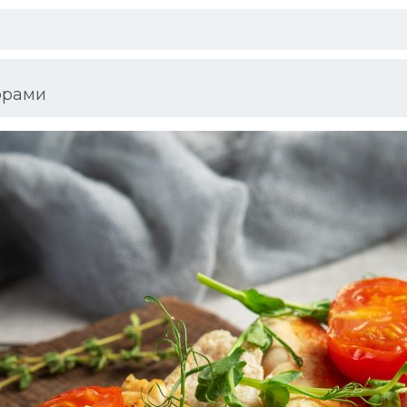
орами