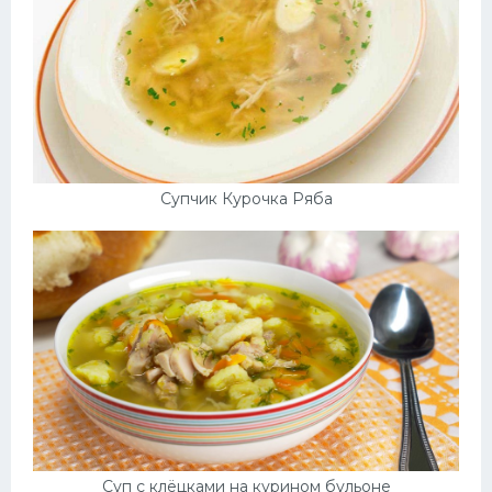
Супчик Курочка Ряба
Суп с клёцками на курином бульоне