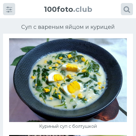
100foto
.club
Суп с вареным яйцом и курицей
Категории
картинок
Супы
Мясные блюда
Печенье
Салат
Куриный суп с болтушкой
Выпечка