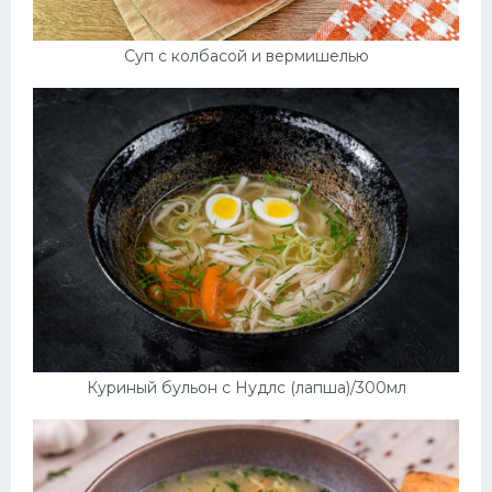
Суп с колбасой и вермишелью
Куриный бульон с Нудлс (лапша)/300мл