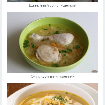
Щавелевый суп с тушенкой
Суп с куриными голенями