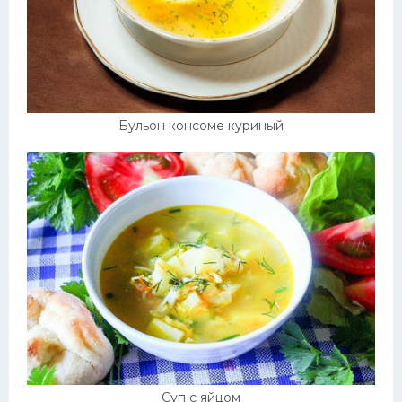
Бульон консоме куриный
Суп с яйцом