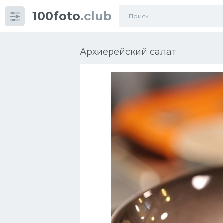
100foto
.club
Категории
картинок
Архиерейский салат
Супы
Мясные блюда
Печенье
Салат
Выпечка
Десерт
Напитки
Дизайн комнаты