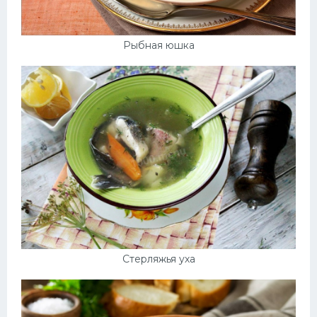
Рыбная юшка
Стерляжья уха