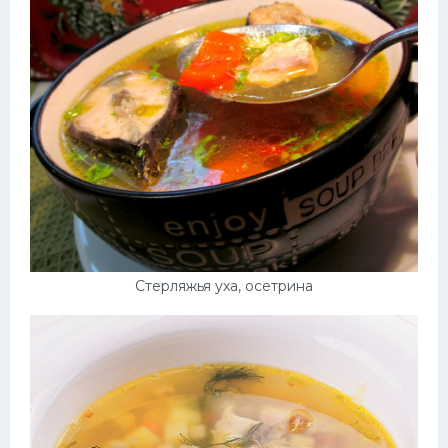
Десерт
Напитки
Дизайн комнаты
Стерляжья уха, осетрина