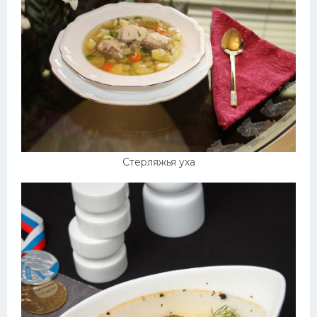
Стерляжья уха