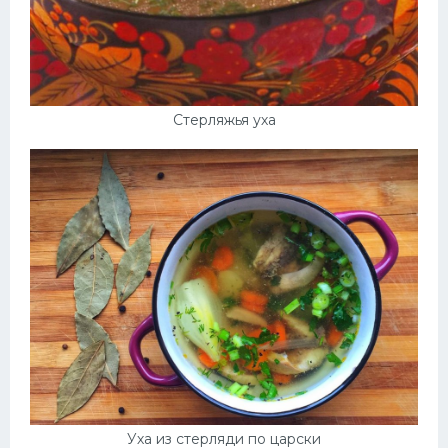
Стерляжья уха
Уха из стерляди по царски