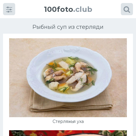
100foto
.club
Рыбный суп из стерляди
Категории
картинок
Супы
Мясные блюда
Печенье
Стерляжья уха
Салат
Выпечка