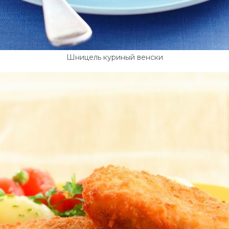
Шницель куриный венски