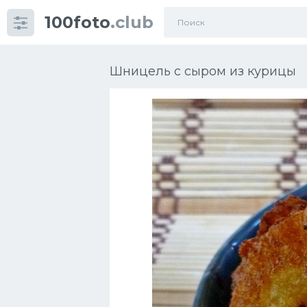
100foto
.club
Категории
картинок
Шницель с сыром из курицы
Супы
Мясные блюда
Печенье
Салат
Выпечка
Десерт
Напитки
Дизайн комнаты