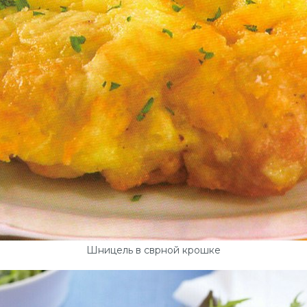
Шницель в сврной крошке