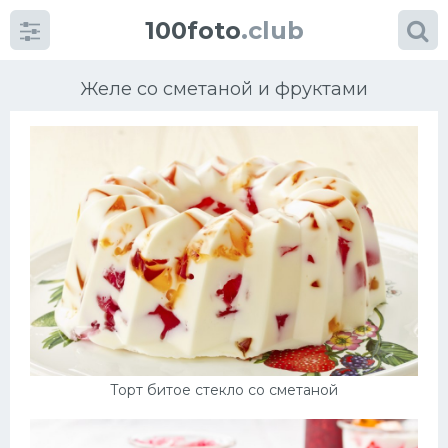
100foto
.club
Желе со сметаной и фруктами
Категории
картинок
Супы
Мясные блюда
Печенье
Торт битое стекло со сметаной
Салат
Выпечка