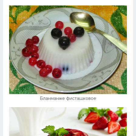
Бланманже фисташковое