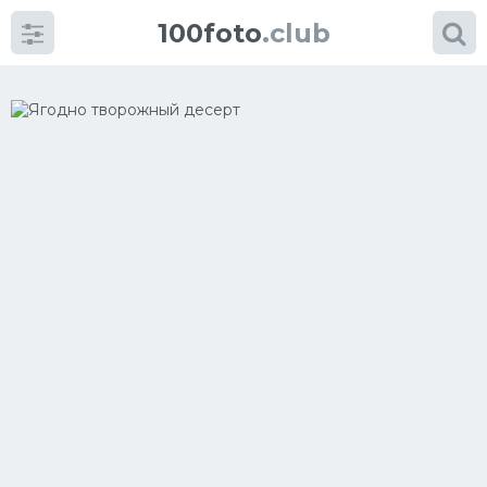
100foto
.club
Категории
картинок
Супы
Мясные блюда
Печенье
Салат
Выпечка