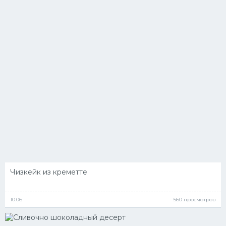
Чизкейк из креметте
10.06
560 просмотров