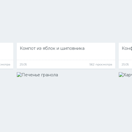
Компот из яблок и шиповника
Конф
осмотра
25.05
562 просмотра
25.05