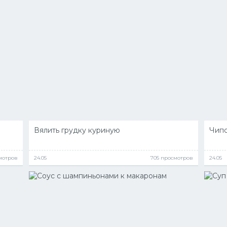
Вялить грудку куриную
Чипс
мотров
24.05
705 просмотров
24.05