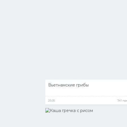
Вьетнамские грибы
25.05
741 п