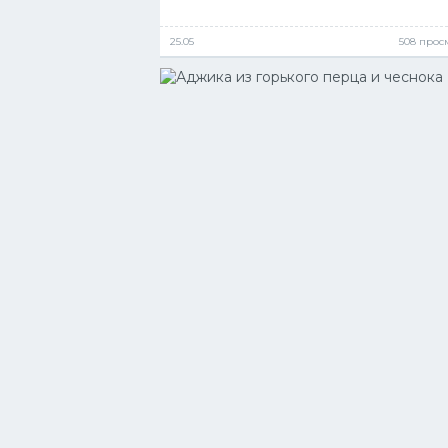
25.05
508 прос