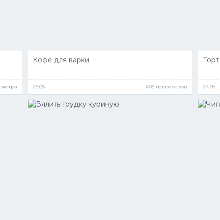
Кофе для варки
Торт
смотра
25.05
605 просмотров
24.05