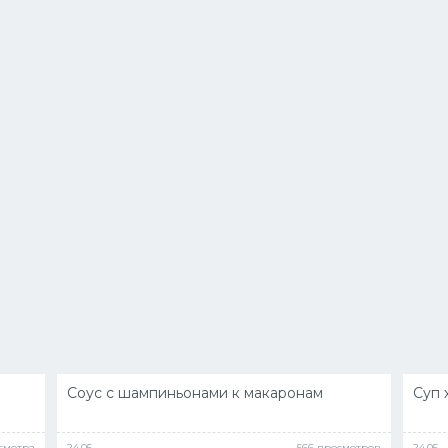
Соус с шампиньонами к макаронам
Суп 
осмотра
24.05
566 просмотров
24.05