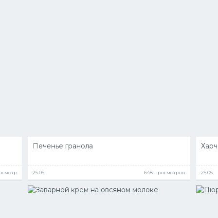
Печенье гранола
Харч
росмотр
25.05
648 просмотров
25.05