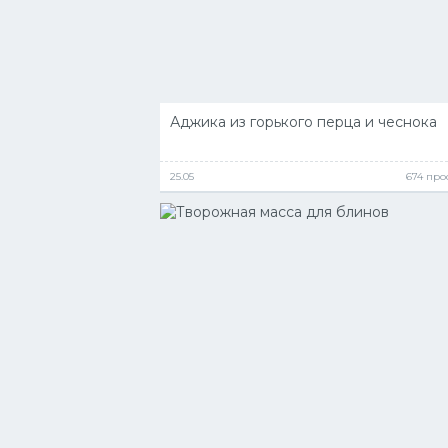
Аджика из горького перца и чеснока
25.05
674 про