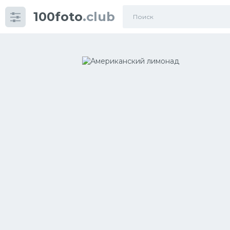
100foto
.club
Категории
картинок
Супы
Мясные блюда
Печенье
Салат
Выпечка
Десерт
Напитки
Дизайн комнаты