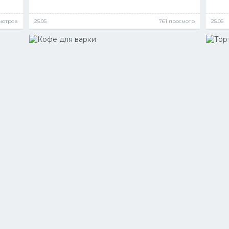
мотров
25.05
761 просмотр
25.05