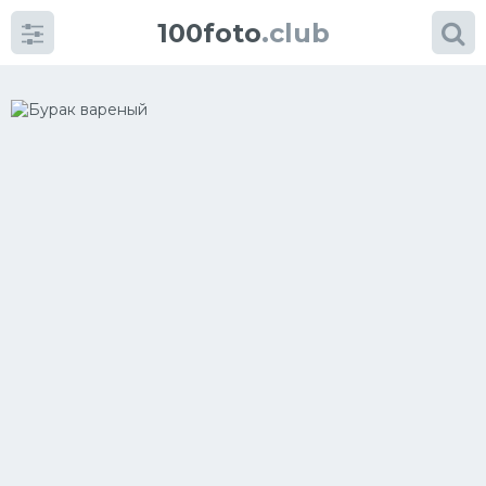
100foto
.club
Категории
картинок
Супы
Мясные блюда
Печенье
Салат
Выпечка