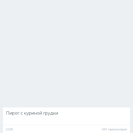
Пирог с куриной грудки
21.05
547 просмотров