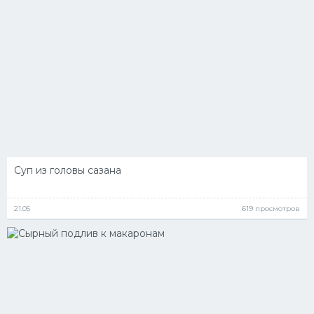
Суп из головы сазана
21.05
619 просмотров