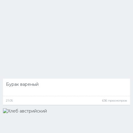
Десерт
Напитки
Дизайн комнаты
Бурак вареный
21.05
636 просмотров