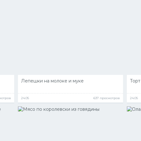
Лепешки на молоке и муке
Торт
мотров
24.05
637 просмотров
24.05