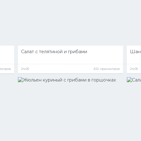
Салат с телятиной и грибами
Шань
мотров
24.05
612 просмотров
24.05