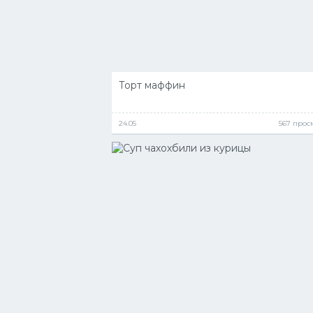
Торт маффин
24.05
567 прос