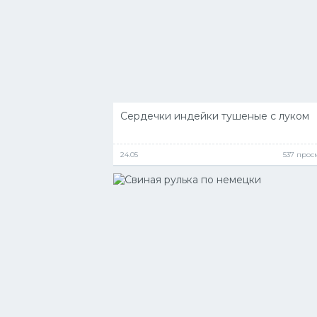
Сердечки индейки тушеные с луком
24.05
537 прос