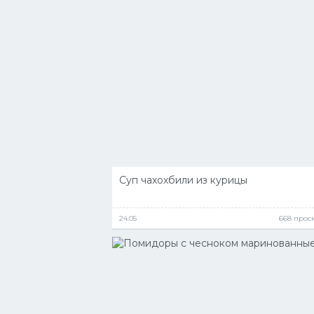
Суп чахохбили из курицы
24.05
668 прос