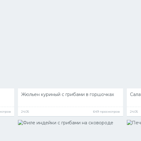
Жюльен куриный с грибами в горшочках
Сала
мотров
24.05
649 просмотров
24.05