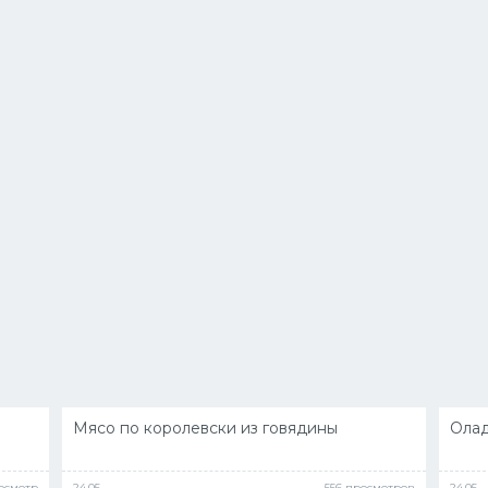
Мясо по королевски из говядины
Олад
росмотр
24.05
556 просмотров
24.05