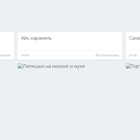
Айс карамель
Сала
мотров
24.05
553 просмотра
24.05