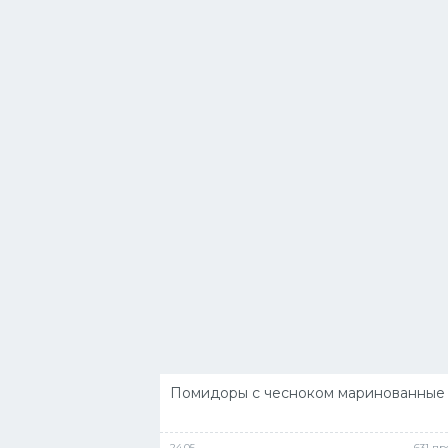
Помидоры с чесноком маринованные
24.05
631 п