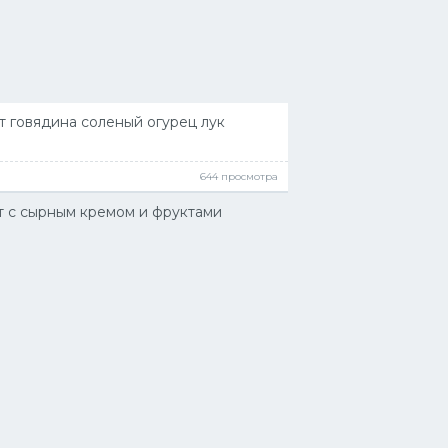
т говядина соленый огурец лук
644 просмотра