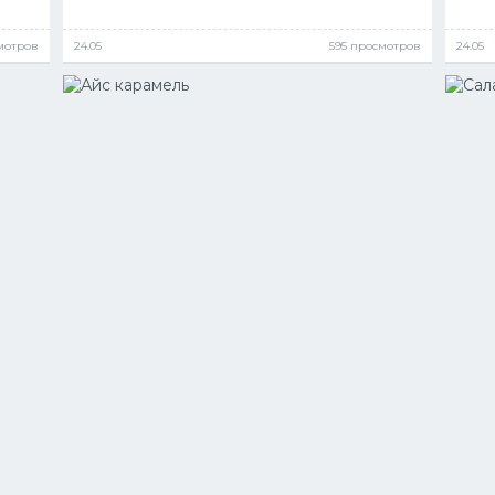
мотров
24.05
595 просмотров
24.05