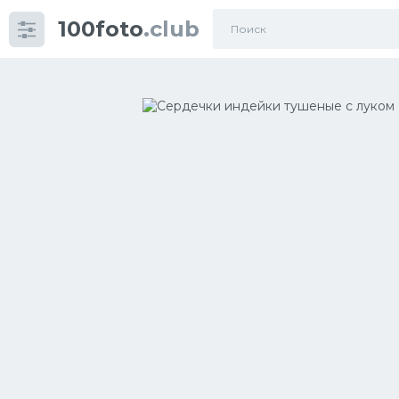
100foto
.club
Категории
картинок
Супы
Мясные блюда
Печенье
Салат
Выпечка
Десерт
Напитки
Дизайн комнаты