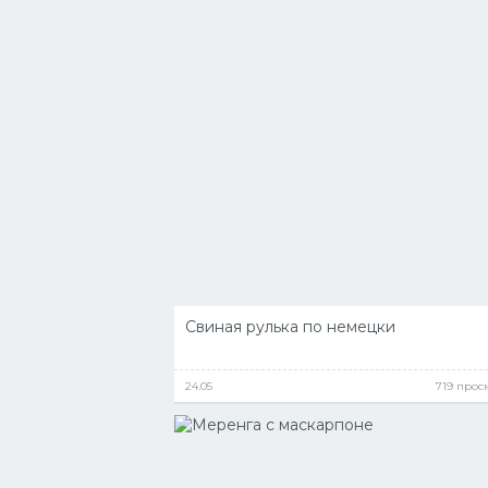
Свиная рулька по немецки
24.05
719 прос