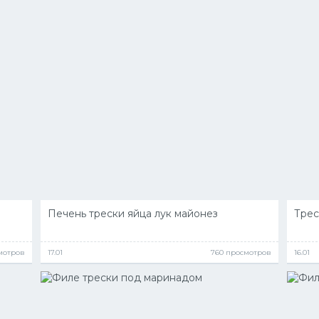
Печень трески яйца лук майонез
Трес
мотров
17.01
760 просмотров
16.01