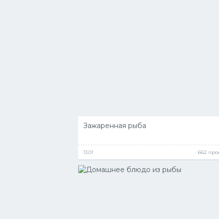
Зажаренная рыба
13.01
662 про