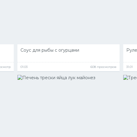
Соус для рыбы с огурцами
Руле
росмотр
01.03
608 просмотров
31.01