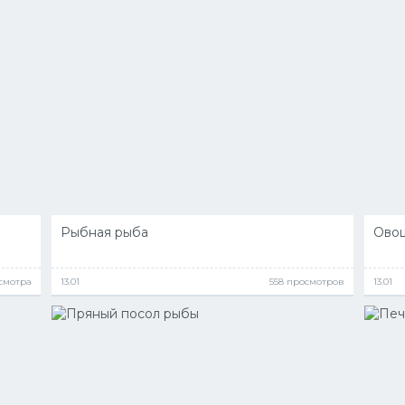
Рыбная рыба
Овощ
смотра
13.01
558 просмотров
13.01