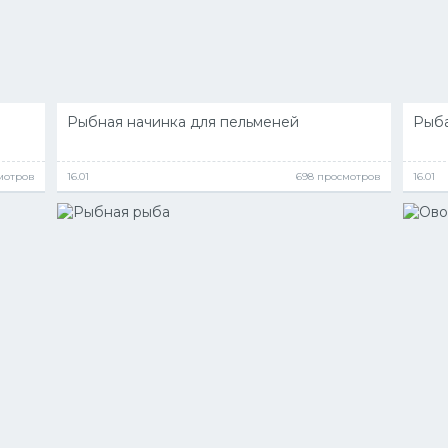
Рыбная начинка для пельменей
Рыба
мотров
16.01
698 просмотров
16.01