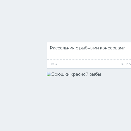
Рассольник с рыбными консервами
03.03
561 п