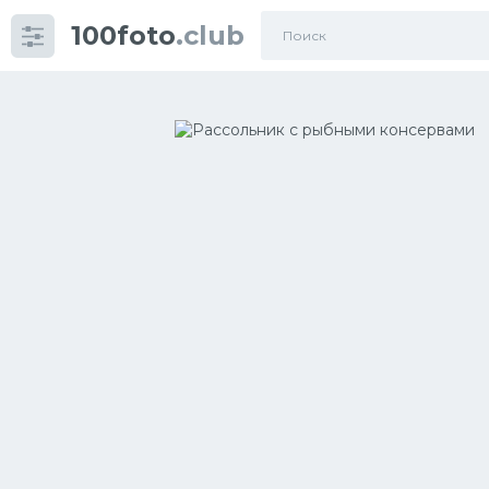
100foto
.club
Категории
картинок
Супы
Мясные блюда
Печенье
Салат
Выпечка
Десерт
Напитки
Дизайн комнаты