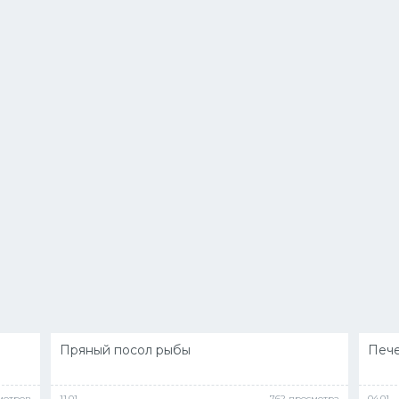
Пряный посол рыбы
Пече
мотров
11.01
762 просмотра
04.01