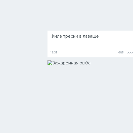
Филе трески в лаваше
16.01
685 прос