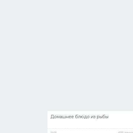
Домашнее блюдо из рыбы
11.01
577 прос