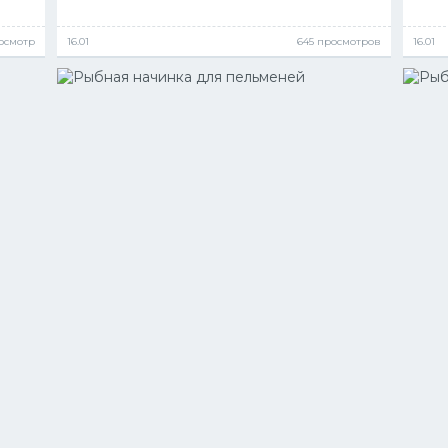
росмотр
16.01
645 просмотров
16.01