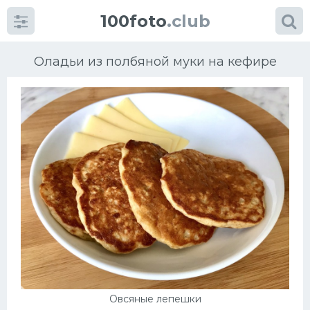
100foto
.club
Оладьи из полбяной муки на кефире
Категории
картинок
Супы
Мясные блюда
Печенье
Салат
Овсяные лепешки
Выпечка