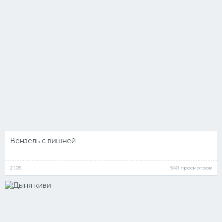
Десерт
Напитки
Дизайн комнаты
Вензель с вишней
21.05
540 просмотров