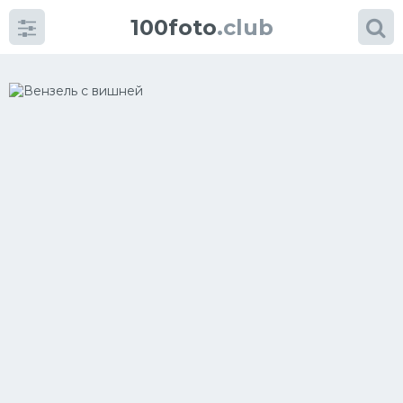
100foto
.club
Категории
картинок
Супы
Мясные блюда
Печенье
Салат
Выпечка