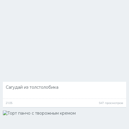
Сагудай из толстолобика
21.05
547 просмотров