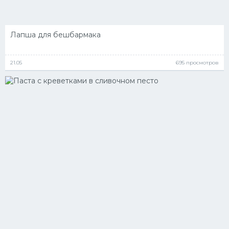
Лапша для бешбармака
21.05
695 просмотров