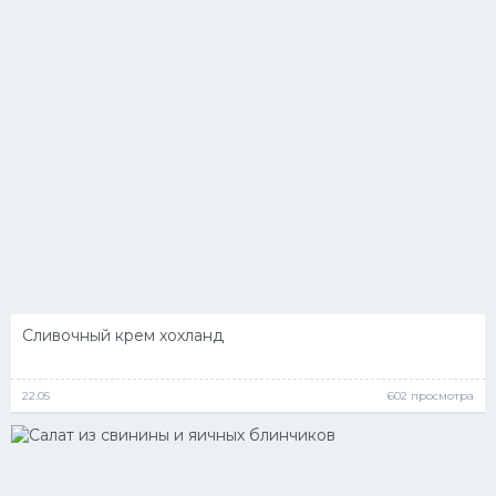
Сливочный крем хохланд
22.05
602 просмотра