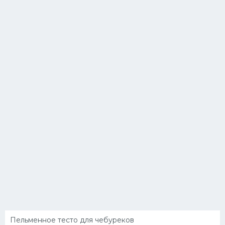
Пельменное тесто для чебуреков