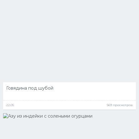
Десерт
Напитки
Дизайн комнаты
Говядина под шубой
22.05
569 просмотров