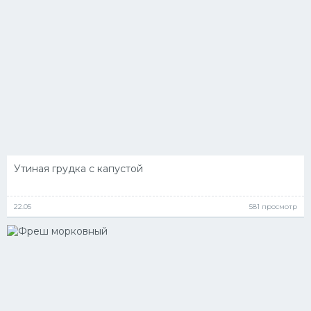
Утиная грудка с капустой
22.05
581 просмотр