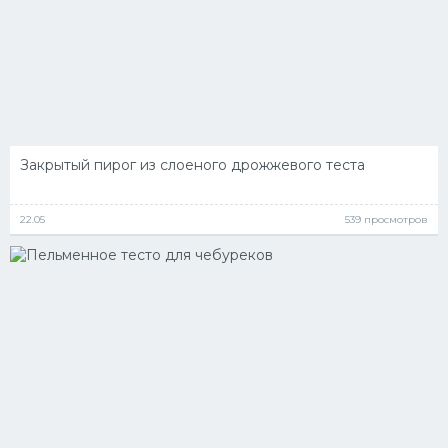
Закрытый пирог из слоеного дрожжевого теста
22.05
539 просмотров