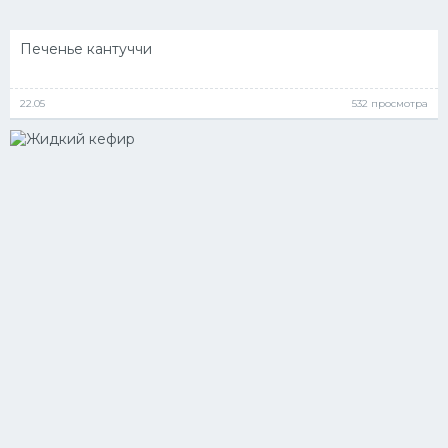
Печенье кантуччи
22.05
532 просмотра