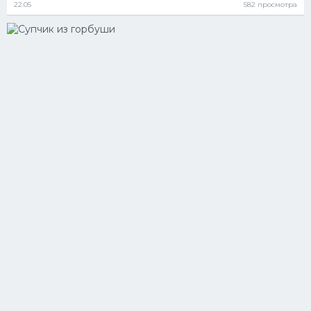
22.05
582 просмотра