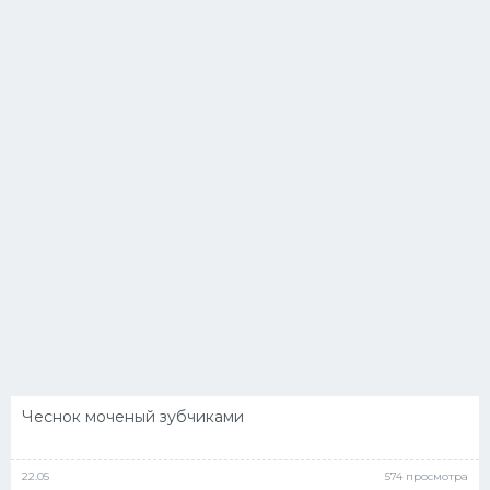
Чеснок моченый зубчиками
22.05
574 просмотра