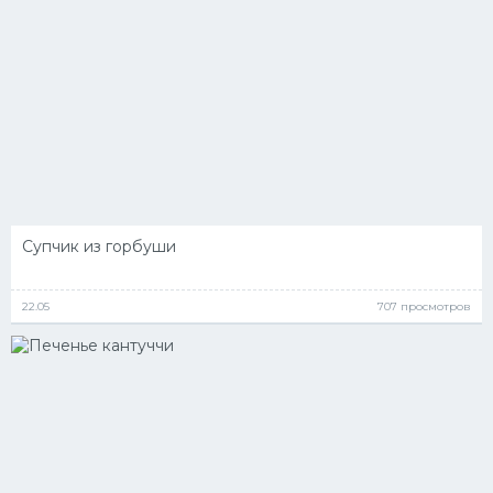
Супчик из горбуши
22.05
707 просмотров