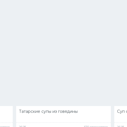
Татарские супы из говядины
Суп 
мотров
26.05
570 просмотров
26.05