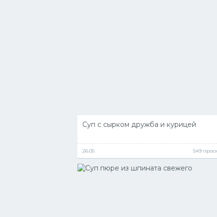
Суп с сырком дружба и курицей
26.05
549 прос