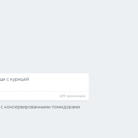
щи с курицей
639 просмотров