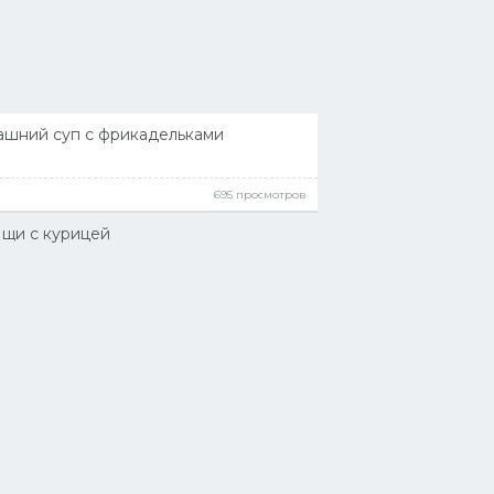
шний суп с фрикадельками
695 просмотров