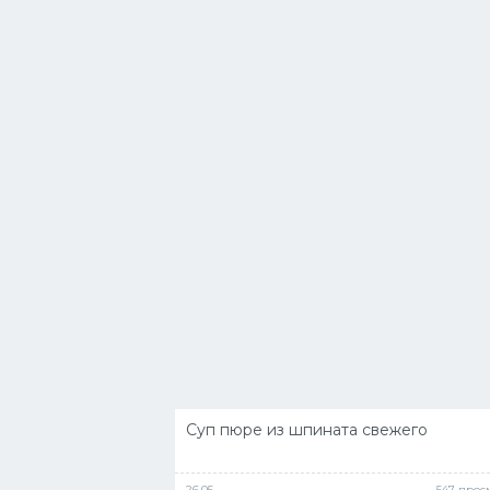
Суп пюре из шпината свежего
26.05
547 прос