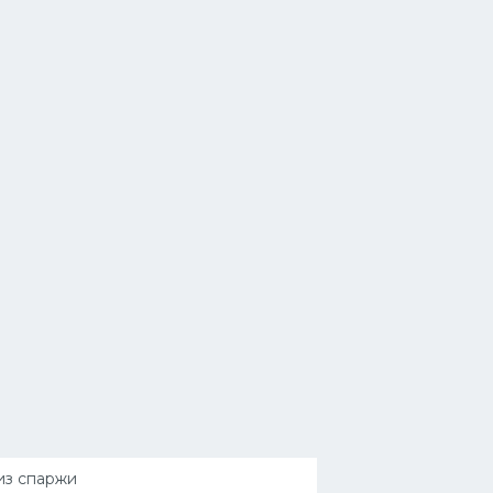
из спаржи