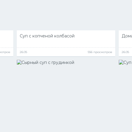
Суп с копченой колбасой
Дома
мотров
26.05
556 просмотров
26.05